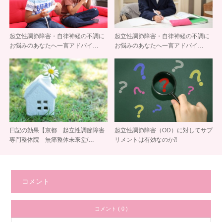
起立性調節障害・自律神経の不調に
起立性調節障害・自律神経の不調に
お悩みのあなたへ一言アドバイ…
お悩みのあなたへ一言アドバイ…
日記の効果【京都 起立性調節障害
起立性調節障害（OD）に対してサプ
専門整体院 無痛整体未來堂/…
リメントは有効なのか⁈
コメント
コメント ( 0 )