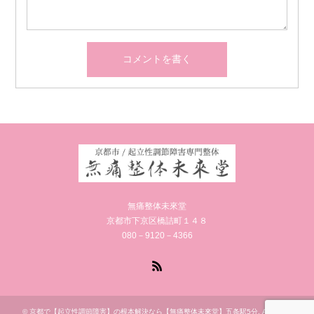
無痛整体未來堂
京都市下京区橋詰町１４８
080－9120－4366
RSS
©
京都で【起立性調節障害】の根本解決なら【無痛整体未來堂】五条駅5分
. All Rights