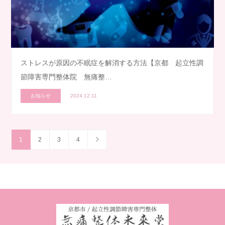
ストレスが原因の不眠症を解消する方法【京都 起立性調
節障害専門整体院 無痛整…
お知らせ
2024.12.11
1
2
3
4