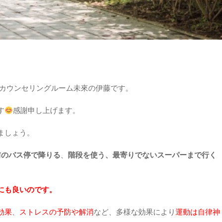
/カウンセリングルーム未來の伊藤です。
す
感謝申し上げます。
ましょう。
前のバス停で降りる
、
階段を使う、最寄りでないスーパーまで行く
にも良いのです。
効果
、
ストレスの予防や解消
など、多様な効果により
運動は自律神