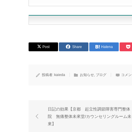
Post
Share
Hatena
投稿者:
kaieda
お知らせ
,
ブログ
コメン
日記の効果【京都 起立性調節障害専門整体
院 無痛整体未來堂/カウンセリングルーム未
來】