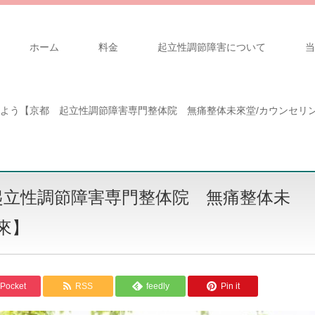
ホーム
料金
起立性調節障害について
当
よう【京都 起立性調節障害専門整体院 無痛整体未來堂/カウンセリ
起立性調節障害専門整体院 無痛整体未
來】
Pocket
RSS
feedly
Pin it