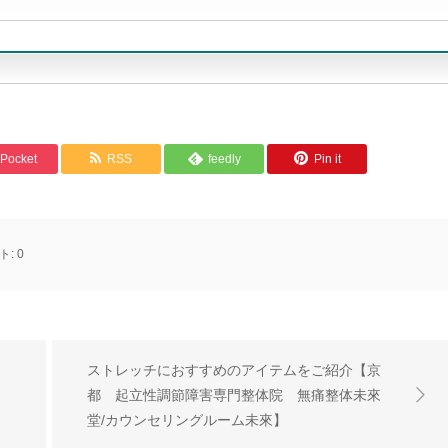
Pocket
RSS
feedly
Pin it
ト:
0
ストレッチにおすすめのアイテムをご紹介【京
都 起立性調節障害専門整体院 無痛整体未來
堂/カウンセリングルーム未來】