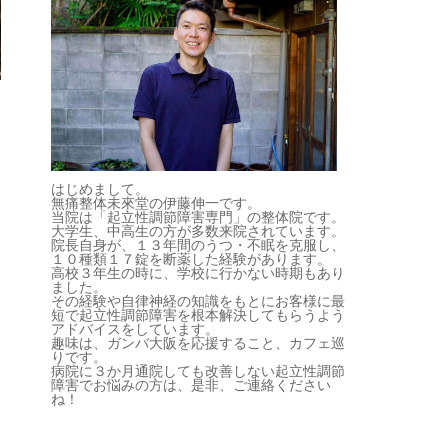
はじめまして。
無痛整体未來堂の伊藤伸一です。
当院は「起立性調節障害専門」の整体院です。
大学生、中高生の方が多数来院されています。
院長自身が、１３年間のうつ・不眠を克服し、
１０種類１７錠を断薬した経験があります。
高校３年生の時に、学校に行かない時期もあり
ました。
その経験や自律神経の知識をもとにお客様に最
短で起立性調節障害を根本解決してもらうよう
アドバイスをしています。
趣味は、ガンバ大阪を応援すること、カフェ巡
りです。
病院に３か月通院しても改善しない起立性調節
障害でお悩みの方は、是非、ご連絡ください
ね！