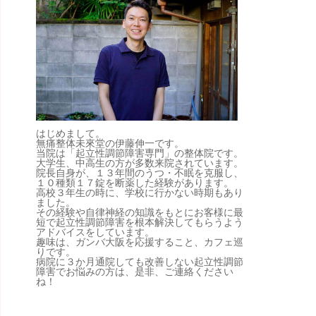
はじめまして。
無痛整体未來堂の伊藤伸一です。
当院は「起立性調節障害専門」の整体院です。
大学生、中高生の方が多数来院されています。
院長自身が、１３年間のうつ・不眠を克服し、
１０種類１７錠を断薬した経験があります。
高校３年生の時に、学校に行かない時期もあり
ました。
その経験や自律神経の知識をもとにお客様に最
短で起立性調節障害を根本解決してもらうよう
アドバイスをしています。
趣味は、ガンバ大阪を応援すること、カフェ巡
りです。
病院に３か月通院しても改善しない起立性調節
障害でお悩みの方は、是非、ご連絡ください
ね！