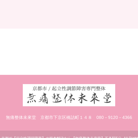
無痛整体未來堂
京都市下京区橋詰町１４８
080－9120－4366