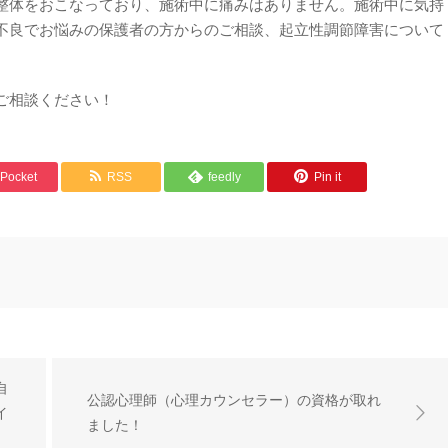
整体をおこなっており、施術中に痛みはありません。施術中に気持
不良でお悩みの保護者の方からのご相談、起立性調節障害について
ご相談ください！
Pocket
RSS
feedly
Pin it
自
公認心理師（心理カウンセラー）の資格が取れ
イ
ました！