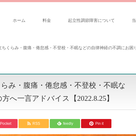
ホーム
料金
起立性調節障害について
当
ちくらみ・腹痛・倦怠感・不登校・不眠などの自律神経の不調にお困りの方
くらみ・腹痛・倦怠感・不登校・不眠な
一言アドバイス【2022.8.25】
Pocket
RSS
feedly
Pin it