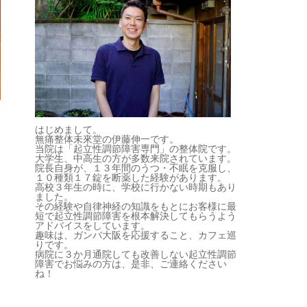
はじめまして。
無痛整体未來堂の伊藤伸一です。
当院は「起立性調節障害専門」の整体院です。
大学生、中高生の方が多数来院されています。
院長自身が、１３年間のうつ・不眠を克服し、
１０種類１７錠を断薬した経験があります。
高校３年生の時に、学校に行かない時期もあり
ました。
その経験や自律神経の知識をもとにお客様に最
短で起立性調節障害を根本解決してもらうよう
アドバイスをしています。
趣味は、ガンバ大阪を応援すること、カフェ巡
りです。
病院に３か月通院しても改善しない起立性調節
障害でお悩みの方は、是非、ご連絡ください
ね！